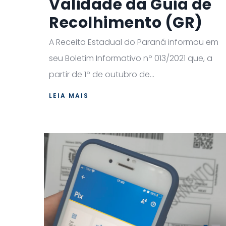
Validade da Guia de
Recolhimento (GR)
A Receita Estadual do Paraná informou em
seu Boletim Informativo nº 013/2021 que, a
partir de 1º de outubro de...
LEIA MAIS