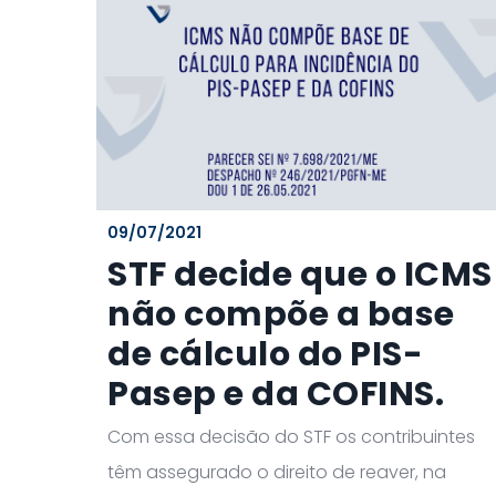
09/07/2021
STF decide que o ICMS
não compõe a base
de cálculo do PIS-
Pasep e da COFINS.
Com essa decisão do STF os contribuintes
têm assegurado o direito de reaver, na