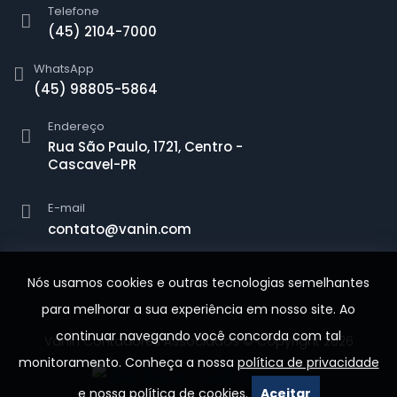
Telefone
(45) 2104-7000
WhatsApp
(45) 98805-5864
Endereço
Rua São Paulo, 1721, Centro -
Cascavel-PR
E-mail
contato@vanin.com
Nós usamos cookies e outras tecnologias semelhantes
para melhorar a sua experiência em nosso site. Ao
continuar navegando você concorda com tal
Vanin Contadores Associados © Copyright 2026
monitoramento. Conheça a nossa
política de privacidade
e nossa
política de cookies
.
Aceitar