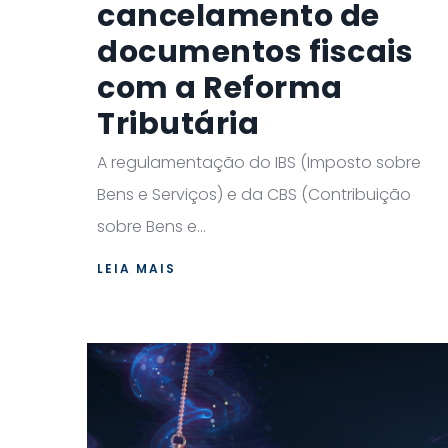
cancelamento de
documentos fiscais
com a Reforma
Tributária
A regulamentação do IBS (Imposto sobre
Bens e Serviços) e da CBS (Contribuição
sobre Bens e...
LEIA MAIS