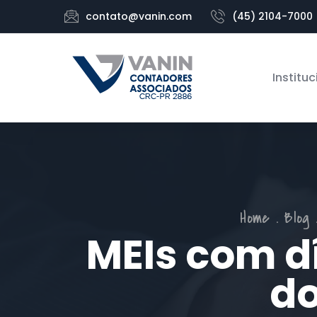
contato@vanin.com
(45) 2104-7000
Instituc
Home
Blog
MEIs com d
do