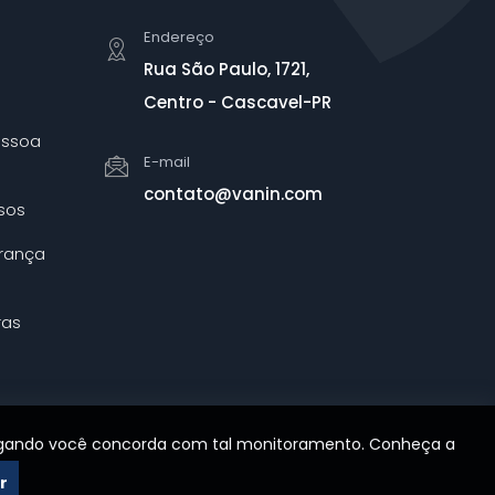
Endereço
Rua São Paulo, 1721,
Centro - Cascavel-PR
essoa
E-mail
contato@vanin.com
sos
urança
ras
avegando você concorda com tal monitoramento. Conheça a
r